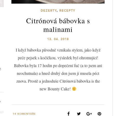
DEZERTY
,
RECEPTY
Citrónová bábovka s
malinami
13. 04. 2018
I když bábovka původně vznikala stylem, jako když
peče pejsek s kočičkou, výsledek byl ohromující!
Bábovka byla 17 hodin po dopečení fuč (a to jsem ani
ě
neochutnala) a hned druhý den jsem jí musela péct
znova. Prostě a jednoduše Citrónová bábovka is the
new Bounty Cake!
14
KOMENTÁŘE