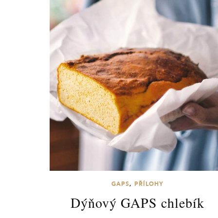
GAPS
,
PŘÍLOHY
Dýňový GAPS chlebík