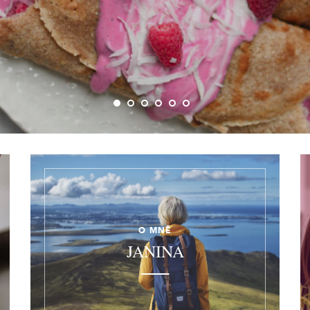
O MNĚ
JANINA