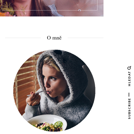
O mně
HLEDAT
SUBSCRIBE