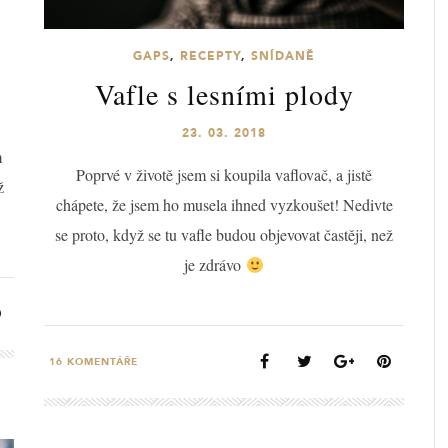
GAPS
,
RECEPTY
,
SNÍDANĚ
Vafle s lesními plody
23. 03. 2018
m
Poprvé v životě jsem si koupila vaflovač, a jistě
ž
chápete, že jsem ho musela ihned vyzkoušet! Nedivte
se proto, když se tu vafle budou objevovat častěji, než
je zdrávo
16
KOMENTÁŘE