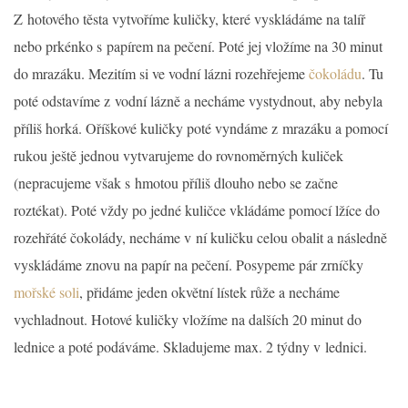
Z hotového těsta vytvoříme kuličky, které vyskládáme na talíř
nebo prkénko s papírem na pečení. Poté jej vložíme na 30 minut
do mrazáku. Mezitím si ve vodní lázni rozehřejeme
čokoládu
. Tu
poté odstavíme z vodní lázně a necháme vystydnout, aby nebyla
příliš horká. Oříškové kuličky poté vyndáme z mrazáku a pomocí
rukou ještě jednou vytvarujeme do rovnoměrných kuliček
(nepracujeme však s hmotou příliš dlouho nebo se začne
roztékat). Poté vždy po jedné kuličce vkládáme pomocí lžíce do
rozehřáté čokolády, necháme v ní kuličku celou obalit a následně
vyskládáme znovu na papír na pečení. Posypeme pár zrníčky
mořské soli
, přidáme jeden okvětní lístek růže a necháme
vychladnout. Hotové kuličky vložíme na dalších 20 minut do
lednice a poté podáváme. Skladujeme max. 2 týdny v lednici.