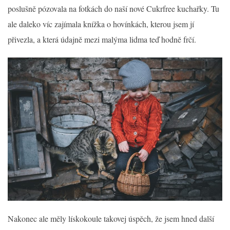
poslušně pózovala na fotkách do naší nové Cukrfree kuchařky. Tu
ale daleko víc zajímala knížka o hovínkách, kterou jsem jí
přivezla, a která údajně mezi malýma lidma teď hodně frčí.
Nakonec ale měly lískokoule takovej úspěch, že jsem hned další