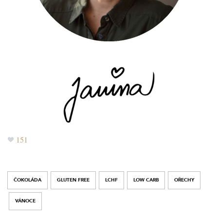
151
ČOKOLÁDA
GLUTEN FREE
LCHF
LOW CARB
OŘECHY
VÁNOCE