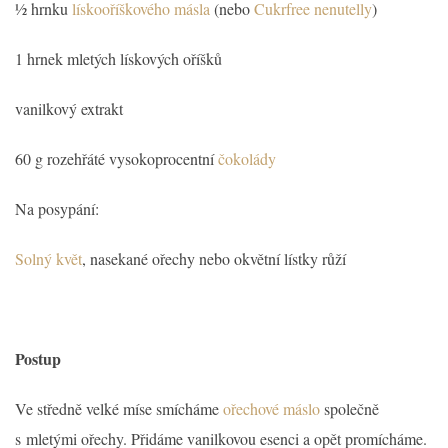
½ hrnku
lískooříškového másla
(nebo
Cukrfree nenutelly
)
1 hrnek mletých lískových oříšků
vanilkový extrakt
60 g rozehřáté vysokoprocentní
čokolády
Na posypání:
Solný květ
, nasekané ořechy nebo okvětní lístky růží
Postup
Ve středně velké míse smícháme
ořechové máslo
společně
s mletými ořechy. Přidáme vanilkovou esenci a opět promícháme.