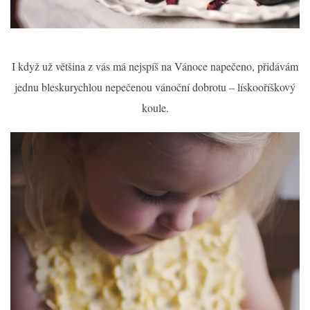
I když už většina z vás má nejspíš na Vánoce napečeno, přidávám
jednu bleskurychlou nepečenou vánoční dobrotu – lískooříškový
koule.