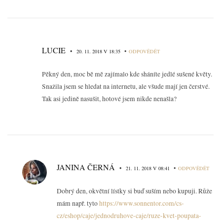
LUCIE
•
•
20. 11. 2018 V 18:35
ODPOVĚDĚT
Pěkný den, moc bě mě zajímalo kde sháníte jedlé sušené květy.
Snažila jsem se hledat na internetu, ale všude mají jen čerstvé.
Tak asi jedině nasušit, hotové jsem nikde nenašla?
JANINA ČERNÁ
•
•
21. 11. 2018 V 08:41
ODPOVĚDĚT
Dobrý den, okvětní lístky si buď suším nebo kupuji. Růže
mám např. tyto
https://www.sonnentor.com/cs-
cz/eshop/caje/jednodruhove-caje/ruze-kvet-poupata-