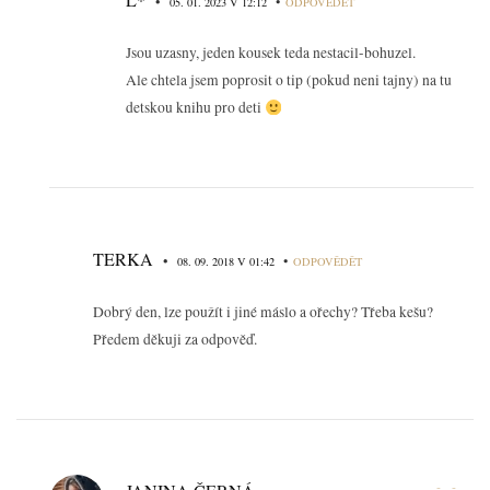
•
•
05. 01. 2023 V 12:12
ODPOVĚDĚT
Jsou uzasny, jeden kousek teda nestacil-bohuzel.
Ale chtela jsem poprosit o tip (pokud neni tajny) na tu
detskou knihu pro deti
TERKA
•
•
08. 09. 2018 V 01:42
ODPOVĚDĚT
Dobrý den, lze použít i jiné máslo a ořechy? Třeba kešu?
Předem děkuji za odpověď.