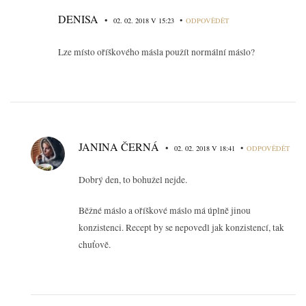
DENISA
•
•
02. 02. 2018 V 15:23
ODPOVĚDĚT
Lze místo oříškového másla použít normální máslo?
JANINA ČERNÁ
•
•
02. 02. 2018 V 18:41
ODPOVĚDĚT
Dobrý den, to bohužel nejde.
Běžné máslo a oříškové máslo má úplně jinou
konzistenci. Recept by se nepovedl jak konzistencí, tak
chuťově.