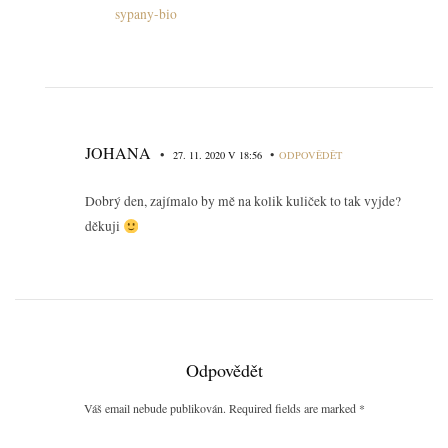
sypany-bio
JOHANA
•
•
27. 11. 2020 V 18:56
ODPOVĚDĚT
Dobrý den, zajímalo by mě na kolik kuliček to tak vyjde?
děkuji
Odpovědět
Váš email nebude publikován. Required fields are marked
*