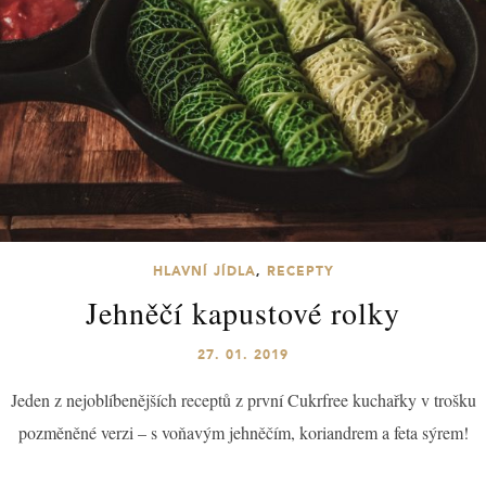
HLAVNÍ JÍDLA
,
RECEPTY
Jehněčí kapustové rolky
27. 01. 2019
Jeden z nejoblíbenějších receptů z první Cukrfree kuchařky v trošku
pozměněné verzi – s voňavým jehněčím, koriandrem a feta sýrem!