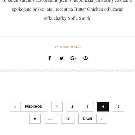
spokojené bříško, ale i recept na Butter Chicken od úžasné
šéfkuchařky Sofie Smith!
21
KOMENTÁŘE
PŘEDCHOZÍ
1
2
3
4
5
6
…
15
DALŠÍ