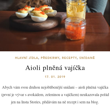
HLAVNÍ JÍDLA
,
PŘEDKRMY
,
RECEPTY
,
SNÍDANĚ
Aioli plněná vajíčka
17. 01. 2019
Abych vám svou druhou nejoblíbenější snídani – aioli plněná vajíčka
(první je vývar s avokádem, zeleninou a vajíčkem) neukazovala pořád
jen na Insta Stories, přidávám na ně recept i sem na blog.