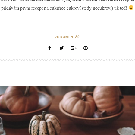
přidávám první recept na cukrfree cukroví (tedy necukroví) už teď!
28
KOMENTÁŘE