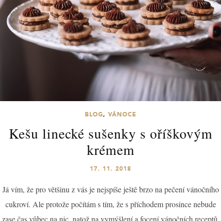
BLOG
,
VÁNOCE
Kešu linecké sušenky s oříškovým
krémem
17. 11. 2018
Já vím, že pro většinu z vás je nejspíše ještě brzo na pečení vánočního
cukroví. Ale protože počítám s tím, že s příchodem prosince nebude
zase čas vůbec na nic, natož na vymýšlení a focení vánočních receptů,