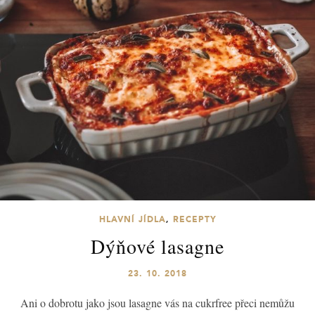
HLAVNÍ JÍDLA
,
RECEPTY
Dýňové lasagne
23. 10. 2018
Ani o dobrotu jako jsou lasagne vás na cukrfree přeci nemůžu