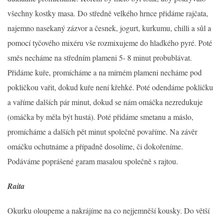
všechny kostky masa. Do středně velkého hrnce přidáme rajčata,
najemno nasekaný zázvor a česnek, jogurt, kurkumu, chilli a sůl a
pomocí tyčového mixéru vše rozmixujeme do hladkého pyré. Poté
směs necháme na středním plameni 5- 8 minut probublávat.
Přidáme kuře, promícháme a na mírném plameni necháme pod
pokličkou vařit, dokud kuře není křehké. Poté odendáme pokličku
a vaříme dalších pár minut, dokud se nám omáčka nezredukuje
(omáčka by měla být hustá). Poté přidáme smetanu a máslo,
promícháme a dalších pět minut společně povaříme. Na závěr
omáčku ochutnáme a případně dosolíme, či dokořeníme.
Podáváme poprášené garam masalou společně s rajtou.
Raita
Okurku oloupeme a nakrájíme na co nejjemněší kousky. Do větší