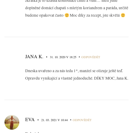
zkrátka je to úžasná kombinace chutí a vůní… měli jsme
doplněné domácí chapati s mletým koriandrem a paráda, určitě
budeme opakovat často
Moc díky za recept, jste skvělá
JANA K.
•
•
31. 10. 2020 V 18:25
ODPOVĚDĚT
Dneska uvařeno a za nás teda 1*, manžel se olizuje ještě teď.
Opravdu vynikající a vlastně jednoduché. DÍKY MOC, Jana K.
EVA
•
•
21. 03. 2021 V 10:44
ODPOVĚDĚT