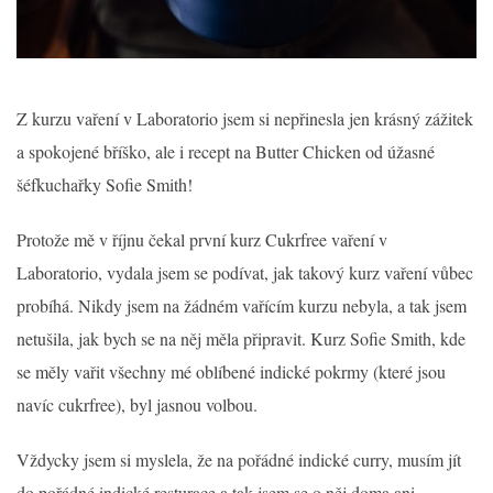
Z kurzu vaření v Laboratorio jsem si nepřinesla jen krásný zážitek
a spokojené bříško, ale i recept na Butter Chicken od úžasné
šéfkuchařky Sofie Smith!
Protože mě v říjnu čekal první kurz Cukrfree vaření v
Laboratorio, vydala jsem se podívat, jak takový kurz vaření vůbec
probíhá. Nikdy jsem na žádném vařícím kurzu nebyla, a tak jsem
netušila, jak bych se na něj měla připravit. Kurz Sofie Smith, kde
se měly vařit všechny mé oblíbené indické pokrmy (které jsou
navíc cukrfree), byl jasnou volbou.
Vždycky jsem si myslela, že na pořádné indické curry, musím jít
do pořádné indické resturace a tak jsem se o něj doma ani