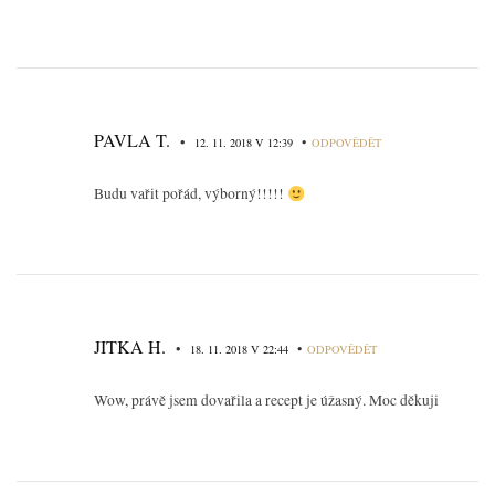
PAVLA T.
•
•
12. 11. 2018 V 12:39
ODPOVĚDĚT
Budu vařit pořád, výborný!!!!!
JITKA H.
•
•
18. 11. 2018 V 22:44
ODPOVĚDĚT
Wow, právě jsem dovařila a recept je úžasný. Moc děkuji