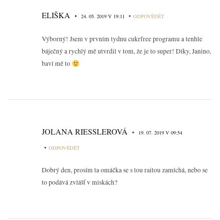
ELIŠKA
•
•
24. 05. 2019 V 19:11
ODPOVĚDĚT
Výborný! Jsem v prvním tydnu cukrfree programu a tenhle
báječný a rychlý mě utvrdil v tom, že je to super! Díky, Janino,
baví mě to
JOLANA RIESSLEROVÁ
•
19. 07. 2019 V 09:54
•
ODPOVĚDĚT
Dobrý den, prosím ta omáčka se s tou raitou zamíchá, nebo se
to podává zvlášť v miskách?