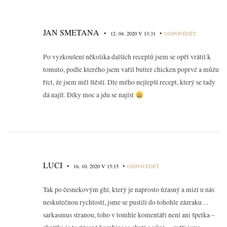
JAN SMETANA
•
•
12. 04. 2020 V 13:31
ODPOVĚDĚT
Po vyzkoušení několika dalších receptů jsem se opět vrátil k
tomuto, podle kterého jsem vařil butter chicken poprvé a můžu
říct, že jsem měl štěstí. Dle mého nejlepší recept, který se tady
dá najít. Díky moc a jdu se najíst
LUCI
•
•
16. 10. 2020 V 15:15
ODPOVĚDĚT
Tak po česnekovým ghí, který je naprosto úžasný a mizí u nás
neskutečnou rychlostí, jsme se pustili do tohohle zázraku…
sarkasmus stranou, toho v tomhle komentáři není ani špetka –