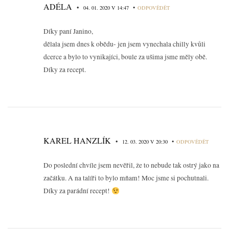
ADÉLA
•
•
04. 01. 2020 V 14:47
ODPOVĚDĚT
Díky paní Janino,
dělala jsem dnes k obědu- jen jsem vynechala chilly kvůli
dcerce a bylo to vynikajíci, boule za ušima jsme měly obě.
Díky za recept.
KAREL HANZLÍK
•
•
12. 03. 2020 V 20:30
ODPOVĚDĚT
Do poslední chvíle jsem nevěřil, že to nebude tak ostrý jako na
začátku. A na talíři to bylo mňam! Moc jsme si pochutnali.
Díky za parádní recept!