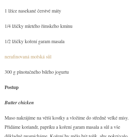
1 lžíce nasekané čerstvé máty
1/4 lžičky mletého římského kmínu
1/2 lžičky koření garam masala
nerafinovaná mořská sůl
300 g plnotučného bílého jogurtu
Postup
Butter chicken
Maso nakrájíme na větší kostky a vložíme do středně velké mísy.
Přidáme koriandr, papriku a koření garam masala a sůl a vše
důkladně promícháme. Koření by mělo být tolik, aby pokrývalo