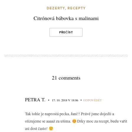
,
DEZERTY
RECEPTY
Citrónová bábovka s malinami
PŘEČÍST
21 comments
PETRA T.
•
•
17. 10. 2018 V 18:06
ODPOVĚDĚT
Tak tohle je naprostá pecka, Jani!! Právě jsme dojedli a
olizujeme se aaaaž za ušima.
Díky moc za recept, budu vařit
asi dost často!