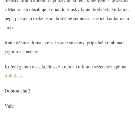
různých druhů koření. Já používám koření, které jsem si dovezdla
z Mauricia a obsahuje: koriandr, římský kmín, hřebíček, kurkumu,
pepř, pískavici řecké seno, hořčičné semínko, skořici, kardamon a
anýz.
Raitu děláme doma i ze zakysané smetany, případně kombinaci
jogurtu a smetany.
Koření garam masala, římský kmín a kurkumu seženete např. na
Rohlik.cz
Dobrou chuť!
Vaše