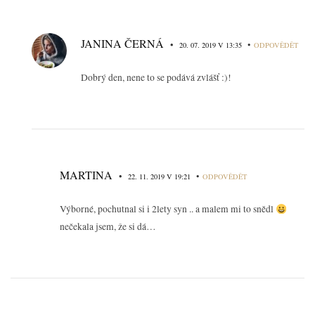
JANINA ČERNÁ
•
•
20. 07. 2019 V 13:35
ODPOVĚDĚT
Dobrý den, nene to se podává zvlášť :)!
MARTINA
•
•
22. 11. 2019 V 19:21
ODPOVĚDĚT
Výborné, pochutnal si i 2lety syn .. a malem mi to snědl
nečekala jsem, že si dá…