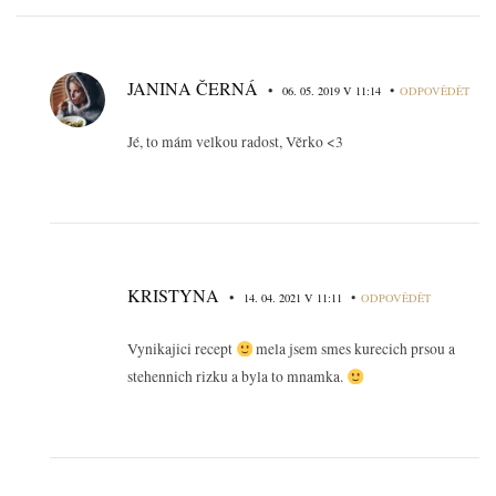
JANINA ČERNÁ
•
•
06. 05. 2019 V 11:14
ODPOVĚDĚT
Jé, to mám velkou radost, Věrko <3
KRISTYNA
•
•
14. 04. 2021 V 11:11
ODPOVĚDĚT
Vynikajici recept
mela jsem smes kurecich prsou a
stehennich rizku a byla to mnamka.