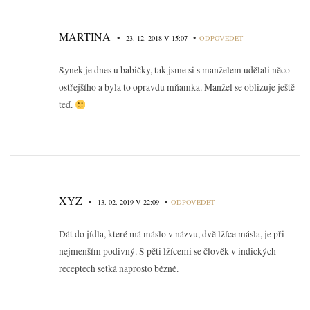
MARTINA
•
•
23. 12. 2018 V 15:07
ODPOVĚDĚT
Synek je dnes u babičky, tak jsme si s manželem udělali něco
ostřejšího a byla to opravdu mňamka. Manžel se oblizuje ještě
teď.
XYZ
•
•
13. 02. 2019 V 22:09
ODPOVĚDĚT
Dát do jídla, které má máslo v názvu, dvě lžíce másla, je při
nejmenším podivný. S pěti lžícemi se člověk v indických
receptech setká naprosto běžně.