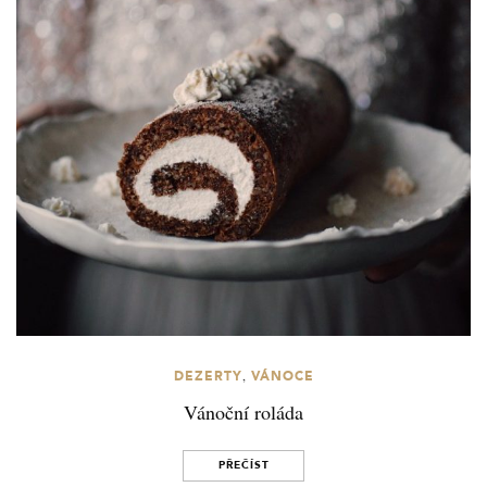
,
DEZERTY
VÁNOCE
Vánoční roláda
PŘEČÍST