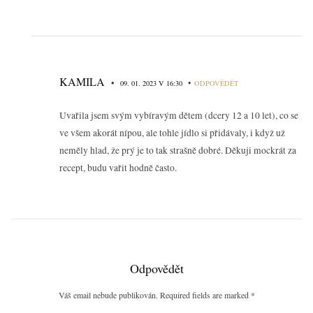
KAMILA
•
•
09. 01. 2023 V 16:30
ODPOVĚDĚT
Uvařila jsem svým vybíravým dětem (dcery 12 a 10 let), co se
ve všem akorát nípou, ale tohle jídlo si přidávaly, i když už
neměly hlad, že prý je to tak strašně dobré. Děkuji mockrát za
recept, budu vařit hodně často.
Odpovědět
Váš email nebude publikován. Required fields are marked
*