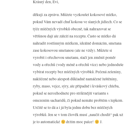
Krásný den, Evi,
děkuji za zprávu. Můžete vyzkoušet kokosové mléko,
pokud Vám nevadí chuť kokosu ve slaných jídlech. Co se
týče mléčných výrobků obecně, tak nahrazovat se
většinou dají ale záleží na receptu. Často se mléko dá
nahradit rostlinným mlékem, ideálně domácím, smetana
zase kokosovou smetanou (ale ne vždy). Můžete si
vyrobit i ořechovou smetanu, stačí jen změnit poměr
vody a ořechů (vody méně a ořechů více) nebo jednoduše
vybírat recepty bez mléčných výrobků. Pečená zeleniny,
naklíčené nebo alespoň důkladně namáčené luštěniny,
ryby, maso, vejce, sýry, ale případně i kváskový chleba,
pokud se nerozhodnete pro striktnější variantu s
omezením sacharidů, či pokud nemáte problém s lepkem.
Určitě se to dá a i já byla jednu dobu bez mléčných
výrobků. Jen se v tom člověk musí „naučit chodit“ pak už
je to automatické
držím moc palce!
J.