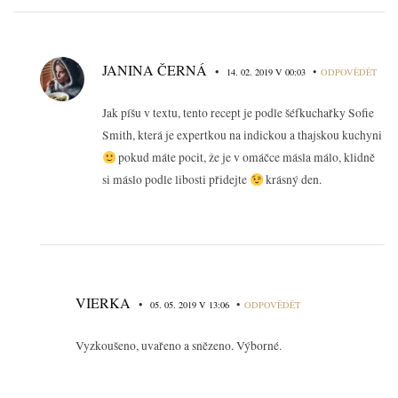
JANINA ČERNÁ
•
•
14. 02. 2019 V 00:03
ODPOVĚDĚT
Jak píšu v textu, tento recept je podle šéfkuchařky Sofie
Smith, která je expertkou na indickou a thajskou kuchyni
pokud máte pocit, že je v omáčce másla málo, klidně
si máslo podle libosti přidejte
krásný den.
VIERKA
•
•
05. 05. 2019 V 13:06
ODPOVĚDĚT
Vyzkoušeno, uvařeno a snězeno. Výborné.