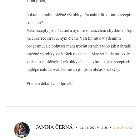
Dobrý den,
pokud nemohu mléčné výrobky čím nahradit v tomto receptu
smetanu?
Vaše recepty jsou úžasné a nyní se s manželem chystáme přejít
na cukrfree stravu, nyní čteme Vaši knihu o 9tydenním
programu, ale bohužel mám trochu strach z toho jak nahradit
mléčné výrobky ve Vašich receptech. Manžel bude mít vždy
variantu s mléčnými výrobky ale já nevím jak je v receptech
nejlépe nahrazovat. Jediné co jím jsou občas kozí sýry.
Předem děkuji za odpověď.
JANINA ČERNÁ
•
•
02. 04. 2021 V 13:58
ODPOVĚDĚT