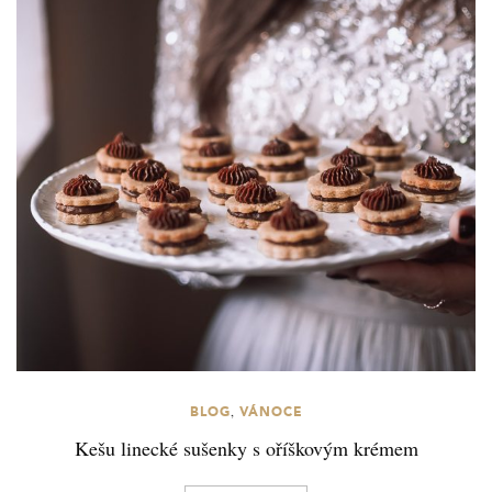
,
BLOG
VÁNOCE
Kešu linecké sušenky s oříškovým krémem