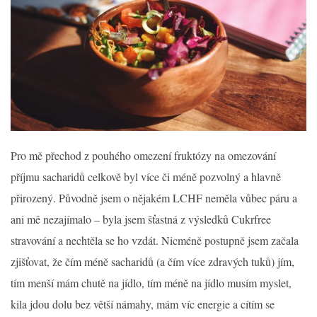
Pro mě přechod z pouhého omezení fruktózy na omezování
příjmu sacharidů celkově byl více či méně pozvolný a hlavně
přirozený. Původně jsem o nějakém LCHF neměla vůbec páru a
ani mě nezajímalo – byla jsem šťastná z výsledků Cukrfree
stravování a nechtěla se ho vzdát. Nicméně postupně jsem začala
zjišťovat, že čím méně sacharidů (a čím více zdravých tuků) jím,
tím menší mám chutě na jídlo, tím méně na jídlo musím myslet,
kila jdou dolu bez větší námahy, mám víc energie a cítím se