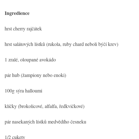
Ingredience
hrst cherry rajčátek
hrst salátových lístků (rukola, ruby chard neboli býčí krev)
1 zralé, oloupané avokádo
pár hub (žampiony nebo enoki)
100g sýra halloumi
klíčky (brokolicové, alfalfa, ředkvičkové)
pár nasekaných lístků medvědího česneku
1/2 cukety