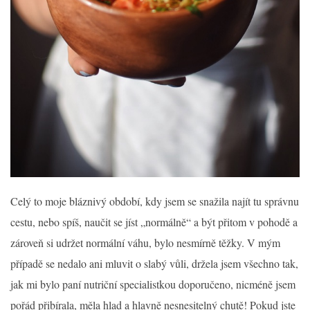
Celý to moje bláznivý období, kdy jsem se snažila najít tu správnu
cestu, nebo spíš, naučit se jíst „normálně“ a být přitom v pohodě a
zároveň si udržet normální váhu, bylo nesmírně těžky. V mým
případě se nedalo ani mluvit o slabý vůli, držela jsem všechno tak,
jak mi bylo paní nutriční specialistkou doporučeno, nicméně jsem
pořád přibírala, měla hlad a hlavně nesnesitelný chutě! Pokud jste