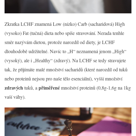
Zkratka LCHF znamená Low (nízko) Carb (sacharidová) High
(vysoko) Fat (tučná) dieta nebo spíše stravování. Nerada tenhle
směr nazývám dietou, protože narozdíl od diety, je LCHF
dlouhodobě udržitelné. Navíc to „H“ neznamená jenom „High“
(vysoký), ale i „Healthy“ (zdravý). Na LCHF se tedy stravujete
tak, že přijímáte malé množství sacharidů (které narozdíl od tuků
nebo proteinů nejsou pro naše tělo esenciální), vyšší množství
zdravých
přiměřené
tuků, a
množství proteinů (0,8g-1,6g na 1kg
vaší váhy).