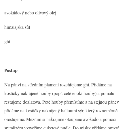
avokádový nebo olivový olej
himalájská sůl
ghí
Postup
Na pánvi na středním plameni rozehřejeme ghí. Přidáme na
kostičky nakrájené houby (popř. celé enoki houby) a pomalu
restujeme dozlatova. Poté houby přemístíme a na stejnou pánev
přidáme na kostičky nakrájený halloumi sýr, který rovnoměrně
orestujeme. Mezitím si nakrájíme oloupané avokádo a pomocí
spiralizéru vytvoříme cuketové nudle. Do misky přidáme omyté