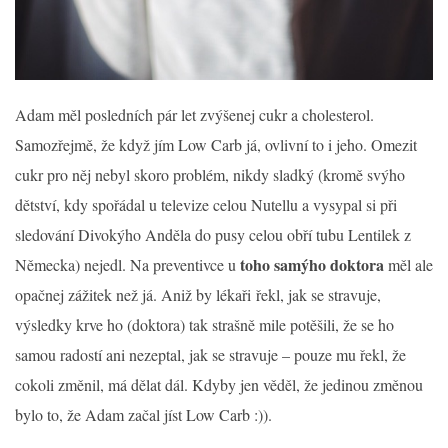
Adam měl posledních pár let zvýšenej cukr a cholesterol.
Samozřejmě, že když jím Low Carb já, ovlivní to i jeho. Omezit
cukr pro něj nebyl skoro problém, nikdy sladký (kromě svýho
dětství, kdy spořádal u televize celou Nutellu a vysypal si při
sledování Divokýho Anděla do pusy celou obří tubu Lentilek z
toho samýho doktora
Německa) nejedl. Na preventivce u
měl ale
opačnej zážitek než já. Aniž by lékaři řekl, jak se stravuje,
výsledky krve ho (doktora) tak strašně mile potěšili, že se ho
samou radostí ani nezeptal, jak se stravuje – pouze mu řekl, že
cokoli změnil, má dělat dál. Kdyby jen věděl, že jedinou změnou
bylo to, že Adam začal jíst Low Carb :)).