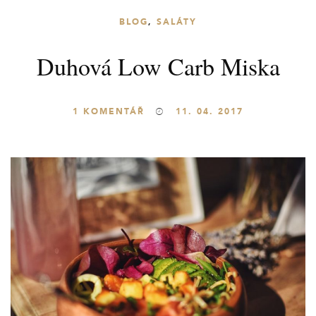
BLOG
,
SALÁTY
Duhová Low Carb Miska
1
KOMENTÁŘ
11. 04. 2017