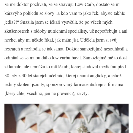
že mě doktor pochválí, že se stravuju Low Carb, dostalo se mi
káravýho pohledu se slovy „a kdo vám to jako řek, abyste takhle
jedla?!“ Snažila jsem se lékaři vysvětlit, že po všech mých
zkušenostech s rádoby nutričními specialisty, už nepotřebuju a ani
nechci aby mi někdo říkal, jak mám jíst. Udělela jsem si svůj
research a rozhodla se tak sama. Doktor samozřejmě nesouhlasil a
odmítal se se mnou dál o low carbu bavit. Samozřejmě mě to dost
zklamalo, ale nemůžu to mít lékaři, kterej studoval medicínu před
30 lety z 30 let starejch učebnic, kterej neumí anglicky, a jehož
jediný školení jsou ty, sponzorovaný farmaceutickejma firmama
(který chtěj všechno, jen ne prevenci), za zlý.