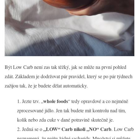
Být Low Carb není zas tak těžký, jak se může na první pohled
zdát. Základem je dodržovat pár pravidel, který se po pár týdnech
zažijou tak, že je budete dělat automaticky.
whole foods
Jezte tzv. „
“ tedy opravdové a co nejméně
zprocesované jídlo. Jen tak budete mít kontrolu nad tím,
kolik nebo zda cukr v dané potravině skutečně je.
„LOW“ Carb nikoli „NO“ Carb
Jedná se o
. Low Carb
neznamená, že nejíte žádné sacharidy. Množství si můžete