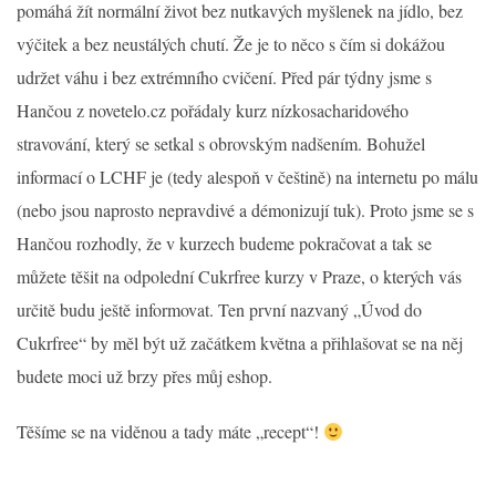
pomáhá žít normální život bez nutkavých myšlenek na jídlo, bez
výčitek a bez neustálých chutí. Že je to něco s čím si dokážou
udržet váhu i bez extrémního cvičení. Před pár týdny jsme s
Hančou z novetelo.cz pořádaly kurz nízkosacharidového
stravování, který se setkal s obrovským nadšením. Bohužel
informací o LCHF je (tedy alespoň v češtině) na internetu po málu
(nebo jsou naprosto nepravdivé a démonizují tuk). Proto jsme se s
Hančou rozhodly, že v kurzech budeme pokračovat a tak se
můžete těšit na odpolední Cukrfree kurzy v Praze, o kterých vás
určitě budu ještě informovat. Ten první nazvaný „Úvod do
Cukrfree“ by měl být už začátkem května a přihlašovat se na něj
budete moci už brzy přes můj eshop.
Těšíme se na viděnou a tady máte „recept“!