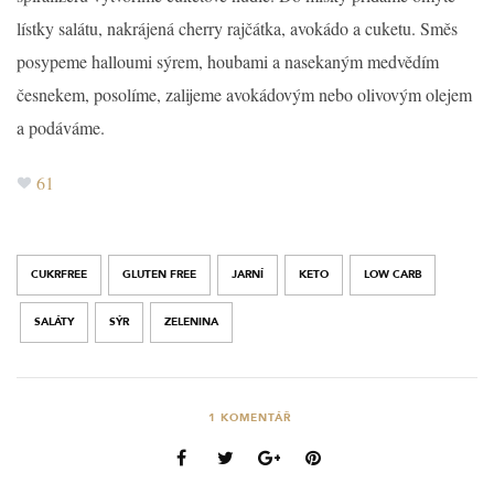
lístky salátu, nakrájená cherry rajčátka, avokádo a cuketu. Směs
posypeme halloumi sýrem, houbami a nasekaným medvědím
česnekem, posolíme, zalijeme avokádovým nebo olivovým olejem
a podáváme.
61
CUKRFREE
GLUTEN FREE
JARNÍ
KETO
LOW CARB
SALÁTY
SÝR
ZELENINA
1
KOMENTÁŘ