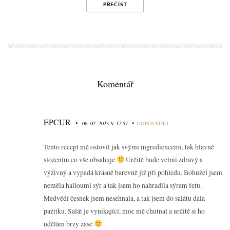
PŘEČÍST
Komentář
EPCUR
•
•
06. 02. 2023 V 17:57
ODPOVĚDĚT
Tento recept mě oslovil jak svými ingrediencemi, tak hlavně
složením co vše obsahuje
Určitě bude velmi zdravý a
výživný a vypadá krásně barevně již při pohledu. Bohužel jsem
neměla halloumi sýr a tak jsem ho nahradila sýrem fetu.
Medvědí česnek jsem nesehnala, a tak jsem do salátu dala
pažitku. Salát je vynikající, moc mě chutnal a určitě si ho
udělám brzy zase