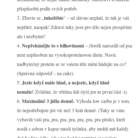
přizpůsobit podle svých potřeb.
tukofóbie
Zbavte se „
“ – už dávno neplatí, že tuk je váš
nepřítel, naopak! Zdravé tuky jsou pro tělo nejen prospěšné
ale i nezbytné!
Nepřehánějte to s bílkovinami
– člověk narozdíl od psa
není uzpůsoben na vysokoproteinovou dietu. Navíc
nadbytečný protein se ve vašem těle mění hádejte na co?
(Správná odpověď – na cukr).
Jezte když máte hlad, a nejezte, když hlad
nemáte!
Zvláštní, že většina lidí slyší jen tu první část :)).
Maximálně 3 jídla denně.
Výhoda low carbu je v tom,
že nepotřebujete jíst víc než 3 krát denně. (Taky se vám
vybavili vaši pra, pra, pra, pra, pra, pra, pra předci, kteří
nosili s sebou v kapse musli tyčinku, aby mohli mít každý
dvě hodiny jídlo, jak vám každej nutriční specialista