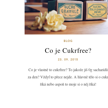
BLOG
Co je Cukrfree?
23. 09. 2015
Co je vlastně to cukrfree? To jakože jíš 0g sacharidů
za den? Vždyť to přece nejde. A hlavně tělo si o cuk
říká nebo aspoň to moje si o něj říká!