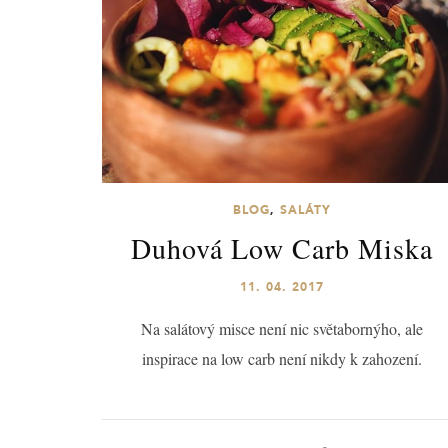
BLOG
,
SALÁTY
Duhová Low Carb Miska
11. 04. 2017
Na salátový misce není nic světabornýho, ale
inspirace na low carb není nikdy k zahození.