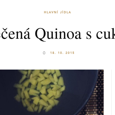
HLAVNÍ JÍDLA
čená Quinoa s cu
18. 10. 2015