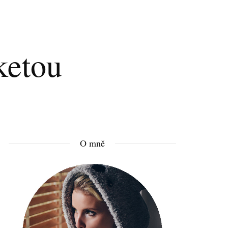
ketou
O mně