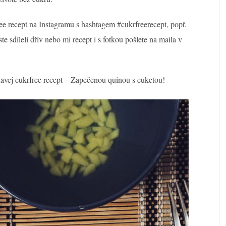
ree recept na Instagramu s hashtagem #cukrfreerecept, popř.
ste sdíleli dřív nebo mi recept i s fotkou pošlete na maila v
oňavej cukrfree recept – Zapečenou quinou s cuketou!