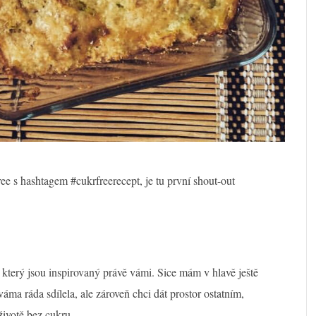
ree s hashtagem #cukrfreerecept, je tu první shout-out
 který jsou inspirovaný právě vámi. Sice mám v hlavě ještě
váma ráda sdílela, ale zároveň chci dát prostor ostatním,
životě bez cukru.