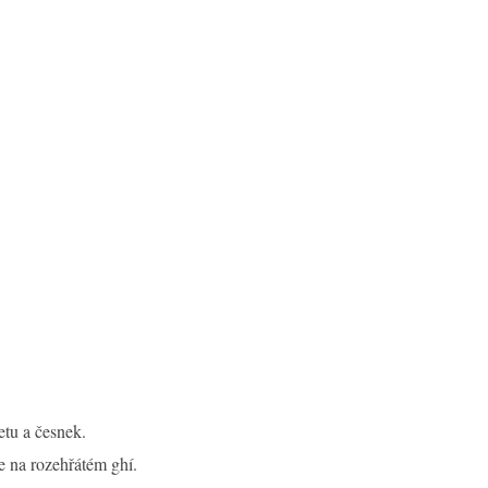
tu a česnek.
 na rozehřátém ghí.