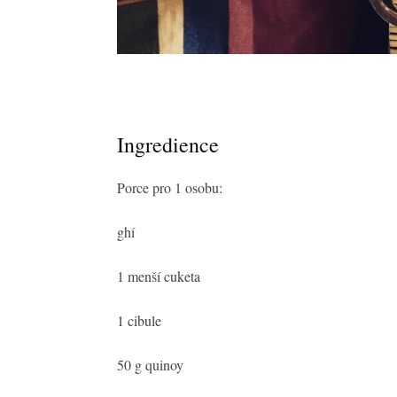
Ingredience
Porce pro 1 osobu:
ghí
1 menší cuketa
1 cibule
50 g quinoy