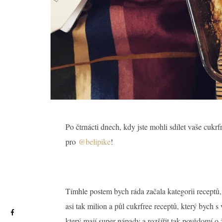
Po čtrnácti dnech, kdy jste mohli sdílet vaše cukrf
pro
@belipike
!
Tímhle postem bych ráda začala kategorii receptů,
asi tak milion a půl cukrfree receptů, který bych s 
který mají super nápady a rozšířit tak povědomí o 