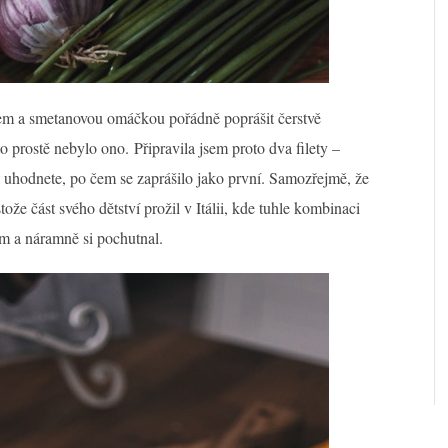
sem a smetanovou omáčkou pořádně poprášit čerstvě
prostě nebylo ono. Připravila jsem proto dva filety –
i uhodnete, po čem se zaprášilo jako první. Samozřejmě, že
e část svého dětství prožil v Itálii, kde tuhle kombinaci
rem a náramně si pochutnal.