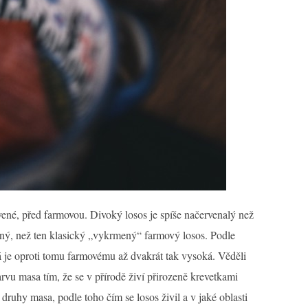
ovené, před farmovou. Divoký losos je spíše načervenalý než
čný, než ten klasický „vykrmený“ farmový losos. Podle
á je oproti tomu farmovému až dvakrát tak vysoká. Věděli
arvu masa tím, že se v přírodě živí přirozeně krevetkami
ruhy masa, podle toho čím se losos živil a v jaké oblasti