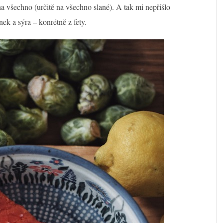
na všechno (určitě na všechno slané). A tak mi nepřišlo
nek a sýra – konrétně z fety.