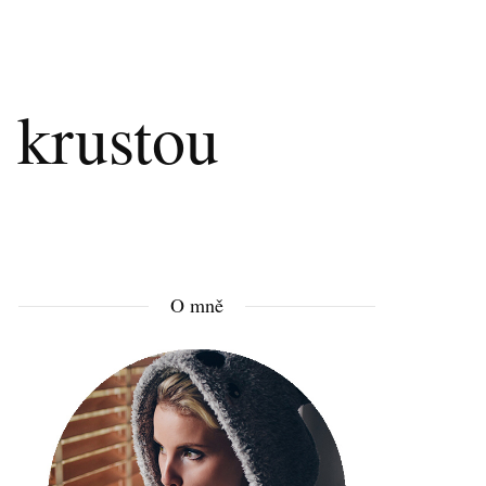
 krustou
O mně