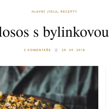
HLAVNÍ JÍDLA
,
RECEPTY
losos s bylinkovou
2
KOMENTÁŘE
25. 09. 2018