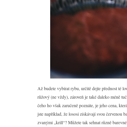
Až budete vybírat rybu, určitě dejte přednost té l
růžový (ne vždy), zároveň je také daleko méně tu
čeho ho však zaručeně poznáte, je jeho cena, kter
jste například, že lososi získávají svou červenou b
zvanými „krill“? Můžete tak sehnat různě barevné d