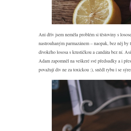
Ani dřív jsem neměla problém si těstoviny s loso
nastrouhaným parmazánem – naopak, bez něj by to 
divokého lososa s krustičkou a candáta bez ní. As
Adam zapomněl na veškeré své předsudky a i přestož
považují div ne za toxickou :), snědl rybu i se sý