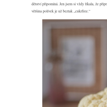
dětství připomíná. Jen jsem si vždy říkala, že přip
většina polívek je už beztak „cukrfree.“