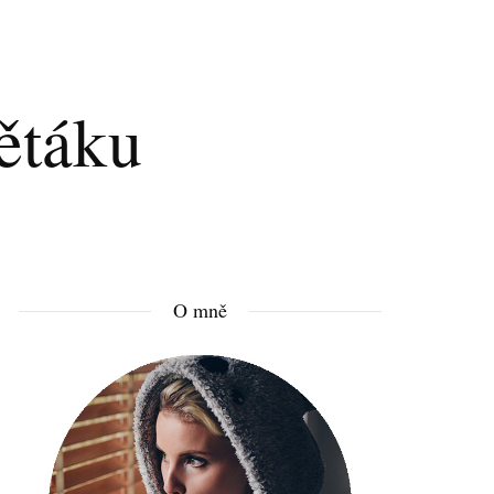
ětáku
O mně