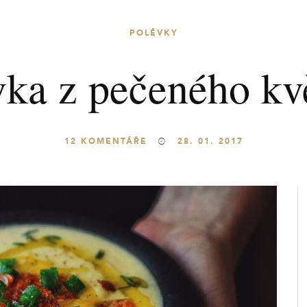
POLÉVKY
vka z pečeného kv
12
KOMENTÁŘE
28. 01. 2017