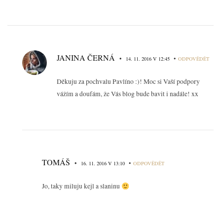
JANINA ČERNÁ
•
•
14. 11. 2016 V 12:45
ODPOVĚDĚT
Děkuju za pochvalu Pavlíno :)! Moc si Vaší podpory
vážím a doufám, že Vás blog bude bavit i nadále! xx
TOMÁŠ
•
•
16. 11. 2016 V 13:10
ODPOVĚDĚT
Jo, taky miluju kejl a slaninu