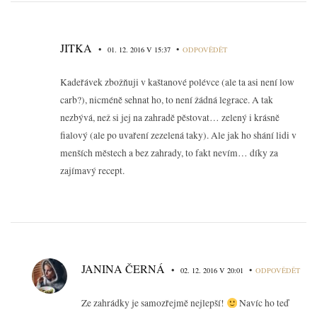
JITKA
•
•
01. 12. 2016 V 15:37
ODPOVĚDĚT
Kadeřávek zbožňuji v kaštanové polévce (ale ta asi není low
carb?), nicméně sehnat ho, to není žádná legrace. A tak
nezbývá, než si jej na zahradě pěstovat… zelený i krásně
fialový (ale po uvaření zezelená taky). Ale jak ho shání lidi v
menších městech a bez zahrady, to fakt nevím… díky za
zajímavý recept.
JANINA ČERNÁ
•
•
02. 12. 2016 V 20:01
ODPOVĚDĚT
Ze zahrádky je samozřejmě nejlepší!
Navíc ho teď