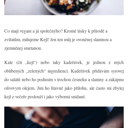
Co mají vegani a já společnýho? Kromě lásky k přírodě a
zvířatům, milujeme Kejl! Jen ten můj je ovoněnej slaninou a
zjemněnej smetanou.
Kale (čti „kejl“) nebo taky kadeřávek, je jednou z mých
oblíbených „zelených“ ingrediencí. Kadeřávek přidávám syrovej
do salátů nebo ho podusím s trochou česneku a slaniny a zakápnu
olivovym olejem. Jím ho hlavně jako přílohu, ale často mi zbylej
kejl z večeře poslouží i jako výborná snídaně.