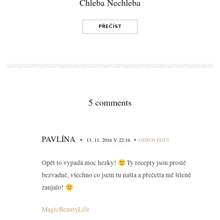
Chleba Nechleba
PŘEČÍST
5 comments
PAVLÍNA
•
•
13. 11. 2016 V 22:16
ODPOVĚDĚT
Opět to vypadá moc hezky!
Ty recepty jsou prostě
bezvadnè, všechno co jsem tu našla a přečetla mě šíleně
zaujalo!
MagicBeautyLife