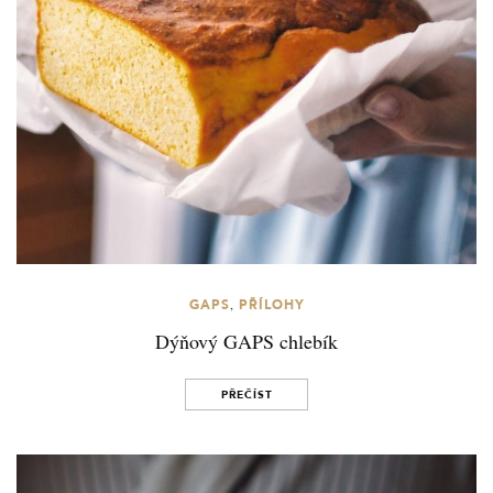
,
GAPS
PŘÍLOHY
Dýňový GAPS chlebík
PŘEČÍST