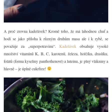
A proč zrovna kadeřávek? Kromě toho, že má lahodnou chuť a
hodí se jako příloha k různým druhům masa ale i k rybě, se
považuje za „superpotravinu“.
Kadeřávek
obsahuje vysoké
množství vitamínů K, B, C, karotenů, železa, hořčíku, draslíku,
folátů (forma kyseliny panthothenové) a luteinu, je plný vlákniny a
hlavně – je úplně cukrfree!