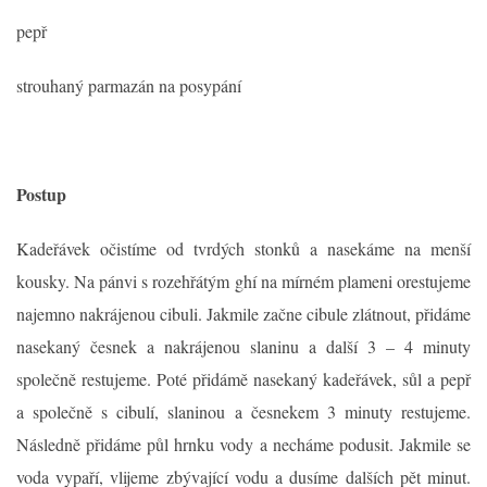
pepř
strouhaný parmazán na posypání
Postup
Kadeřávek očistíme od tvrdých stonků a nasekáme na menší
kousky. Na pánvi s rozehřátým ghí na mírném plameni orestujeme
najemno nakrájenou cibuli. Jakmile začne cibule zlátnout, přidáme
nasekaný česnek a nakrájenou slaninu a další 3 – 4 minuty
společně restujeme. Poté přidámě nasekaný kadeřávek, sůl a pepř
a společně s cibulí, slaninou a česnekem 3 minuty restujeme.
Následně přidáme půl hrnku vody a necháme podusit. Jakmile se
voda vypaří, vlijeme zbývající vodu a dusíme dalších pět minut.