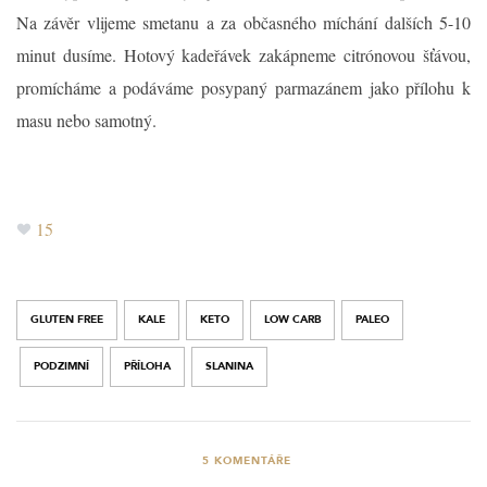
Na závěr vlijeme smetanu a za občasného míchání dalších 5-10
minut dusíme. Hotový kadeřávek zakápneme citrónovou šťávou,
promícháme a podáváme posypaný parmazánem jako přílohu k
masu nebo samotný.
15
GLUTEN FREE
KALE
KETO
LOW CARB
PALEO
PODZIMNÍ
PŘÍLOHA
SLANINA
5
KOMENTÁŘE