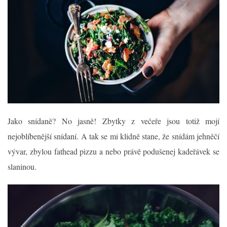
Jako snídaně? No jasně! Zbytky z večeře jsou totiž mojí
nejoblíbenější snídaní. A tak se mi klidně stane, že snídám jehněčí
vývar, zbylou fathead pizzu a nebo právě podušenej kadeřávek se
slaninou.