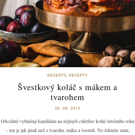
DEZERTY
,
RECEPTY
Švestkový koláč s mákem a
tvarohem
20. 08. 2019
Oficiálně vyhlašuji kandidáta na nejlepší cukrfree koláč letošního roku
– ten je jak jinak než z tvarohu, máku a švestek. No řekněte sami,