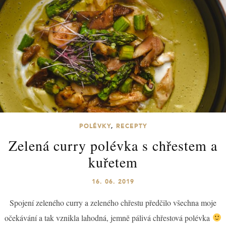
POLÉVKY
,
RECEPTY
Zelená curry polévka s chřestem a
kuřetem
16. 06. 2019
Spojení zeleného curry a zeleného chřestu předčilo všechna moje
očekávání a tak vznikla lahodná, jemně pálivá chřestová polévka