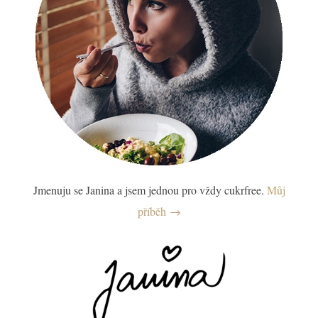
Jmenuju se Janina a jsem jednou pro vždy cukrfree.
Můj
příběh →