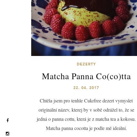
DEZERTY
Matcha Panna Co(co)tta
22. 04. 2017
Chtěla jsem pro tenhle Cukrfree dezert vymyslet
originální název, kterej by v sobě odrážel to, že se
jedná o panna cottu, která je z matcha tea a kokosu.
Matcha panna cocotta je podle mě ideální.