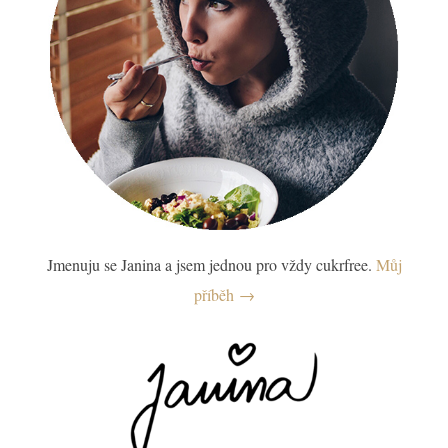
Jmenuju se Janina a jsem jednou pro vždy cukrfree.
Můj
příběh →