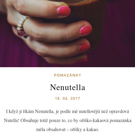
POMAZÁNKY
Nenutella
18. 04. 2017
I když jí říkám Nenutella, je podle mě nutellovější než opravdová
Nutella! Obsahuje totiž pouze to, co by oříško-kakaová pomazánka
měla obsahovat – oříšky a kakao.