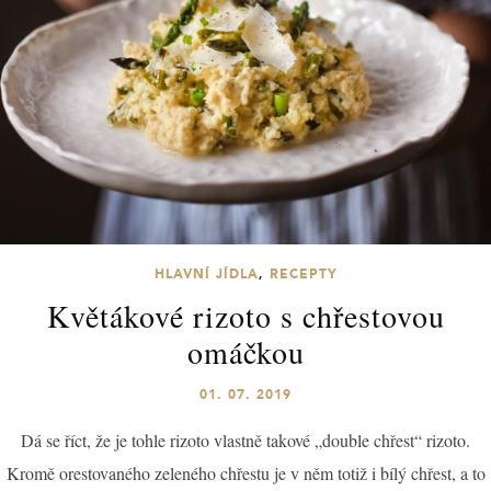
HLAVNÍ JÍDLA
,
RECEPTY
Květákové rizoto s chřestovou
omáčkou
01. 07. 2019
Dá se říct, že je tohle rizoto vlastně takové „double chřest“ rizoto.
Kromě orestovaného zeleného chřestu je v něm totiž i bílý chřest, a to