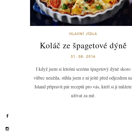
HLAVNÍ JÍDLA
Koláč ze špagetové dýně
31. 08. 2016
I když jsem si letošní sezónu špagetový dýně skoro
vůbec neužila, stihla jsem z ní ještě před odjezdem n
Island připravit pár receptů pro vás, kteří si jí můžete
užívat za mě.